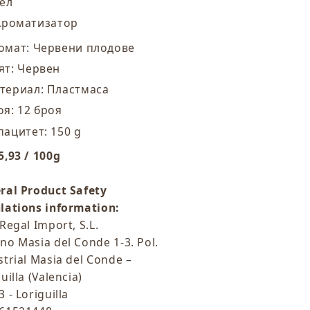
Гел
Ароматизатор
омат: Червени плодове
ят: Червен
териал: Пластмаса
оя: 12 броя
пацитет: 150 g
5,93 / 100g
ral Product Safety
lations information:
Regal Import, S.L.
no Masia del Conde 1-3. Pol.
strial Masia del Conde –
uilla (Valencia)
 - Loriguilla