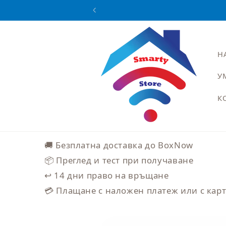
Преминаване
към
съдържанието
Н
У
К
🚚 Безплатна доставка до BoxNow
📦 Преглед и тест при получаване
↩️ 14 дни право на връщане
💳 Плащане с наложен платеж или с кар
Прескочи към