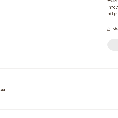
+349
info
http
Sh
вия