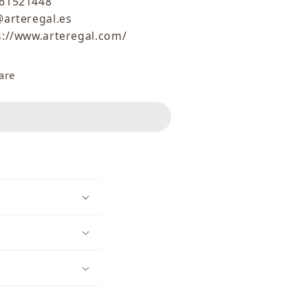
61521448
@arteregal.es
s://www.arteregal.com/
are