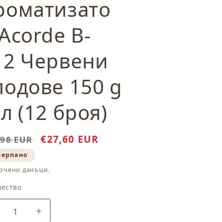
роматизато
 Acorde B-
12 Червени
лодове 150 g
л (12 броя)
ичайна
Цена
€27,60 EUR
,98 EUR
а
при
черпано
разпродажба
ючени данъци.
чество
чество
амаляване
Увеличаване