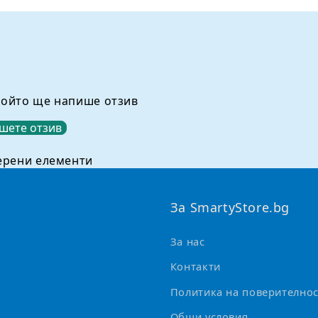
който ще напише отзив
шете отзив
ерени елементи
За SmartyStore.bg
За нас
Контакти
Политика на поверителнос
Общи условия