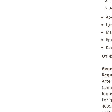
Ар
Цв
Ма
бр
Ка
От 4
Gene
Regu
Arte 
Cami
Indu
Lorig
46393