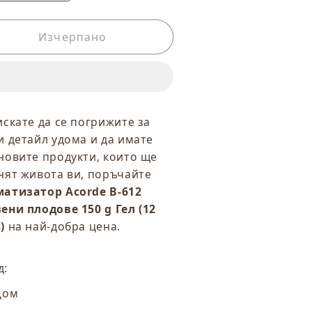
а
на
оличеството
количеството
а
Изчерпано
за
роматизатор
Ароматизатор
corde
Acorde
-
B-
12
612
ервени
Червени
искате да се погрижите за
лодове
плодове
и детайл удома и да имате
50
150
новите продукти, които ще
g
нят живота ви, поръчайте
ел
Гел
12
(12
атизатор Acorde B-612
роя)
броя)
ени плодове 150 g Гел (12
)
на най-добра цена.
д:
Дом