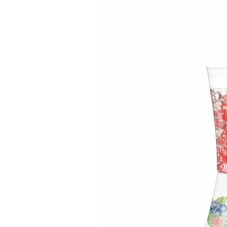
информацията
за продукта