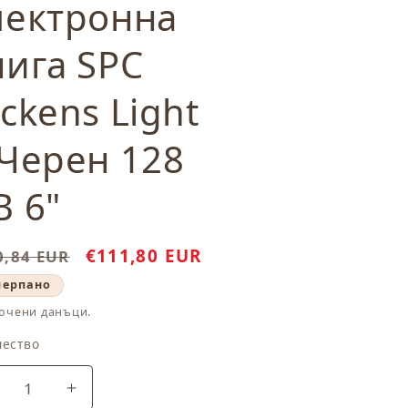
лектронна
нига SPC
ckens Light
 Черен 128
B 6"
ичайна
Цена
€111,80 EUR
0,84 EUR
а
при
черпано
разпродажба
ючени данъци.
чество
чество
амаляване
Увеличаване