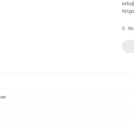
info
http
Sh
вия