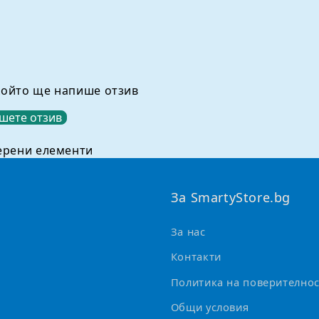
който ще напише отзив
шете отзив
ерени елементи
За SmartyStore.bg
За нас
Контакти
Политика на поверителнос
Общи условия