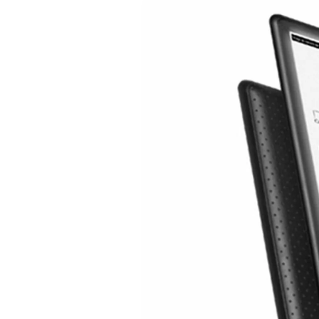
информацията
за продукта