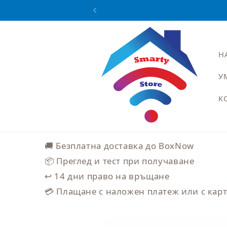
Преминаване
към
съдържанието
Н
У
К
🚚 Безплатна доставка до BoxNow
📦 Преглед и тест при получаване
↩️ 14 дни право на връщане
💳 Плащане с наложен платеж или с кар
Прескочи към