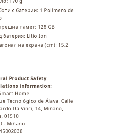
гло: 170 g
боти с батерии: 1 Polímero de
io
трешна памет: 128 GB
д батерия: Litio Ion
агонал на екрана (cm): 15,2
ral Product Safety
lations information:
Smart Home
ue Tecnológico de Álava, Calle
ardo Da Vinci, 14, Miñano,
n, 01510
0 - Miñano
45002038