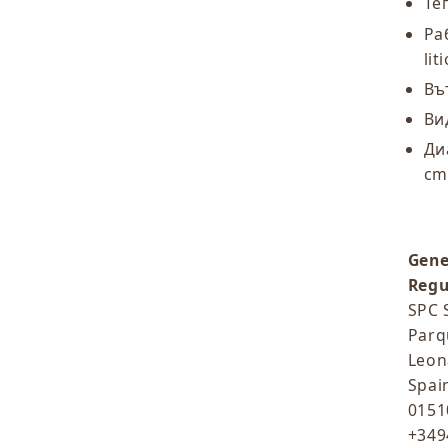
Те
Ра
lit
Въ
Ви
Ди
cm
Gene
Regu
SPC 
Parq
Leon
Spai
0151
+349