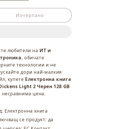
а
на
оличеството
количеството
а
Изчерпано
за
лектронна
Електронна
нига
книга
PC
SPC
ickens
Dickens
ght
Light
сте любители на
ИТ и
2
ктроника
, обичате
ерен
Черен
рните технологии и не
28
128
ускайте дори най-малкия
B
GB
&quot;
6&quot;
йл, купете
Електронна книга
Dickens Light 2 Черен 128 GB
 несравнима цена.
д: Електронна книга
лючващ се продукт: да
п щепсел: ЕС Контакт