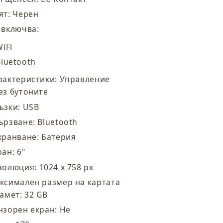
ят: Черен
 включва:
iFi
Bluetooth
рактеристики: Управление
ез бутоните
ъзки: USB
ързване: Bluetooth
хранване: Батерия
ран: 6"
золюция: 1024 x 758 px
ксимален размер на картата
памет: 32 GB
нзорен екран: Не