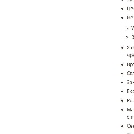
Цв
Не
W
Ха
чр
Вр
Св
За
Ек
Ре
Ма
с 
Се