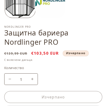
модален
м
елемент
ел
NORDLINGER PRO
Защитна бариера
Nordlinger PRO
Обичайна
Цена
€103,50 EUR
€139,99 EUR
Изчерпано
цена
при
С включени данъци.
разпродажба
Количество
Количество
Намаляване
Увеличаване
на
на
количеството
количеството
за
за
Изчерпано
Защитна
Защитна