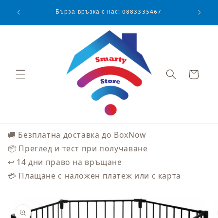
Преминаване
към
Бърза връзка с нас: 0883335467
съдържанието
Количка
🚚 Безплатна доставка до BoxNow
📦 Преглед и тест при получаване
↩️ 14 дни право на връщане
💳 Плащане с наложен платеж или с карта
Прескочи към
информацията
за продукта