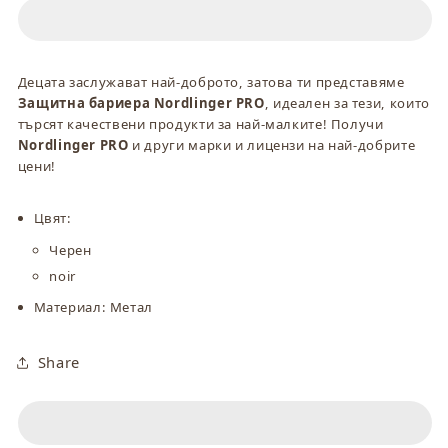
бариера
бариера
Nordlinger
Nordlinger
PRO
PRO
Децата заслужават най-доброто, затова ти представяме
Защитна бариера Nordlinger PRO
, идеален за тези, които
търсят качествени продукти за най-малките! Получи
Nordlinger PRO
и други марки и лицензи на най-добрите
цени!
Цвят:
Черен
noir
Материал: Метал
Share