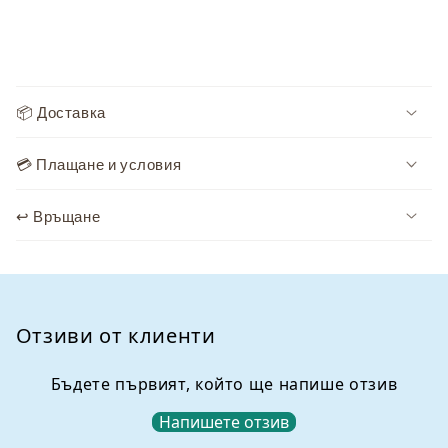
С
ъ
📦 Доставка
д
ъ
💳 Плащане и условия
р
ж
↩️ Връщане
а
н
и
е
,
Отзиви от клиенти
к
о
Бъдете първият, който ще напише отзив
е
Напишете отзив
т