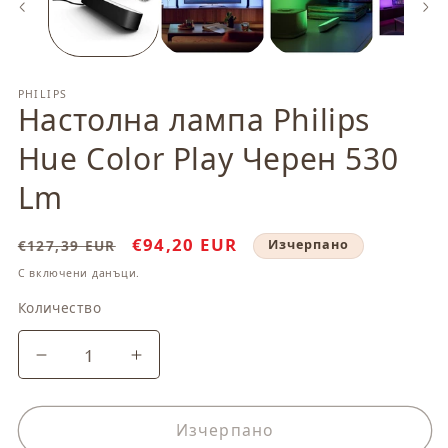
модален
м
елемент
ел
PHILIPS
Настолна лампа Philips
Hue Color Play Черен 530
Lm
Обичайна
Цена
€94,20 EUR
€127,39 EUR
Изчерпано
цена
при
С включени данъци.
разпродажба
Количество
Количество
Намаляване
Увеличаване
на
на
количеството
количеството
за
за
Изчерпано