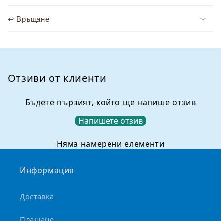
ж
↩️ Връщане
а
н
и
е
,
Отзиви от клиенти
к
о
Бъдете първият, който ще напише отзив
е
Напишете отзив
т
о
Няма намерени елементи
м
о
Информация
ж
е
Доставка
д
а
Плащане