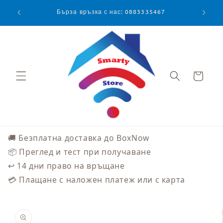
Преминаване
към
Бърза връзка с нас: 0883335467
съдържанието
Количка
🚚 Безплатна доставка до BoxNow
📦 Преглед и тест при получаване
↩️ 14 дни право на връщане
💳 Плащане с наложен платеж или с карта
Прескочи към
информацията
за продукта