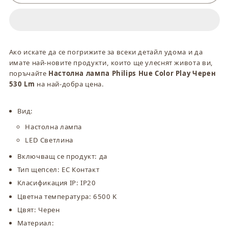
Настолна
Настолна
лампа
лампа
Philips
Philips
Hue
Hue
Color
Color
Ако искате да се погрижите за всеки детайл удома и да
Play
Play
имате най-новите продукти, които ще улеснят живота ви,
Черен
Черен
поръчайте
Настолна лампа Philips Hue Color Play Черен
530
530
530 Lm
на най-добра цена.
Lm
Lm
Вид:
Настолна лампа
LED Светлина
Включващ се продукт: да
Тип щепсел: ЕС Контакт
Класификация IP: IP20
Цветна температура: 6500 K
Цвят: Черен
Материал: