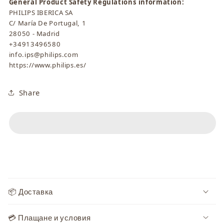
General Product Safety Regulations information:
PHILIPS IBERICA SA
C/ María De Portugal, 1
28050 - Madrid
+34913496580
info.ips@philips.com
https://www.philips.es/
Share
С
ъ
📦 Доставка
д
ъ
💳 Плащане и условия
р