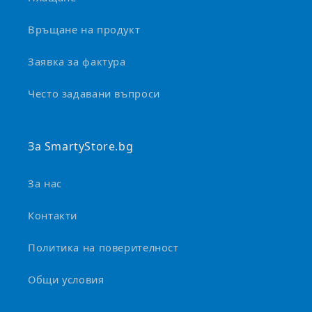
с
е
Връщане на продукт
с
Заявка за фактура
в
и
Често задавани въпроси
в
а
За SmartyStore.bg
За нас
Контакти
Политика на поверителност
Общи условия