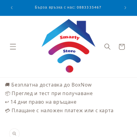
Преминаване
към
Бърза връзка с нас: 0883335467
съдържанието
Количка
🚚 Безплатна доставка до BoxNow
📦 Преглед и тест при получаване
↩️ 14 дни право на връщане
💳 Плащане с наложен платеж или с карта
Прескочи към
информацията
за продукта