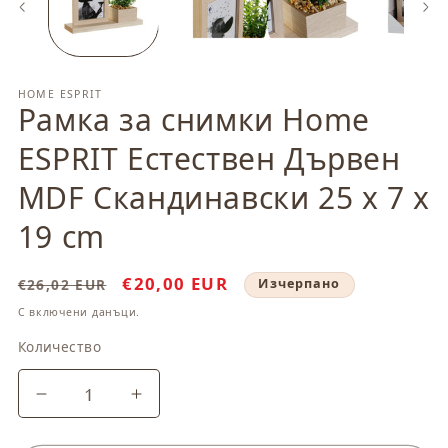
модален
м
елемент
ел
HOME ESPRIT
Рамка за снимки Home
ESPRIT Естествен Дървен
MDF Скандинавски 25 x 7 x
19 cm
Обичайна
Цена
€20,00 EUR
€26,02 EUR
Изчерпано
цена
при
С включени данъци.
разпродажба
Количество
Количество
Намаляване
Увеличаване
на
на
количеството
количеството