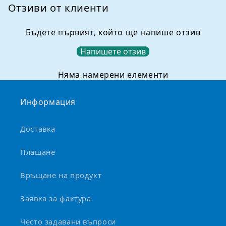
,
Отзиви от клиенти
к
о
Бъдете първият, който ще напише отзив
е
Напишете отзив
т
о
Няма намерени елементи
м
о
Информация
ж
е
Доставка
д
а
Плащане
с
е
Връщане на продукт
с
Заявка за фактура
в
и
Често задавани въпроси