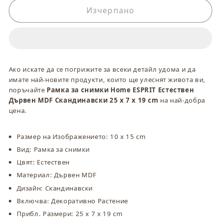
за
за
Изчерпано
Рамка
Рамка
за
за
снимки
снимки
Home
Home
ESPRIT
ESPRIT
Ако искате да се погрижите за всеки детайл удома и да
Естествен
Естествен
имате най-новите продукти, които ще улеснят живота ви,
Дървен
Дървен
поръчайте
Рамка за снимки Home ESPRIT Естествен
MDF
MDF
Дървен MDF Скандинавски 25 x 7 x 19 cm
на най-добра
Скандинавски
Скандинавски
цена.
25
25
x
x
Размер на Изображението: 10 x 15 cm
7
7
Вид: Рамка за снимки
x
x
19
19
Цвят: Естествен
cm
cm
Материал: Дървен MDF
Дизайн: Скандинавски
Включва: Декоративно Растение
Прибл. Размери: 25 x 7 x 19 cm