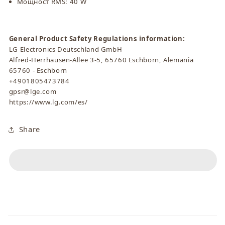
Мощност RMS: 40 W
General Product Safety Regulations information:
LG Electronics Deutschland GmbH
Alfred-Herrhausen-Allee 3-5, 65760 Eschborn, Alemania
65760 - Eschborn
+4901805473784
gpsr@lge.com
https://www.lg.com/es/
Share
С
ъ