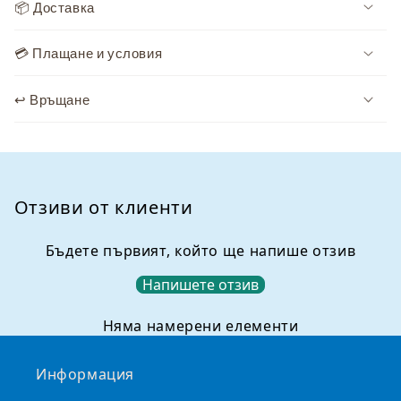
📦 Доставка
д
ъ
💳 Плащане и условия
р
ж
↩️ Връщане
а
н
и
е
,
Отзиви от клиенти
к
о
Бъдете първият, който ще напише отзив
е
Напишете отзив
т
о
Няма намерени елементи
м
о
Информация
ж