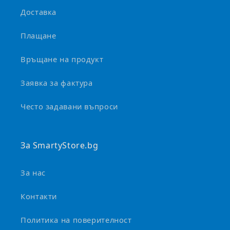
е
Доставка
д
а
Плащане
с
е
Връщане на продукт
с
Заявка за фактура
в
и
Често задавани въпроси
в
а
За SmartyStore.bg
За нас
Контакти
Политика на поверителност