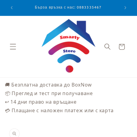
Преминаване
към
Бърза връзка с нас: 0883335467
съдържанието
Количка
🚚 Безплатна доставка до BoxNow
📦 Преглед и тест при получаване
↩️ 14 дни право на връщане
💳 Плащане с наложен платеж или с карта
Прескочи към
информацията
за продукта