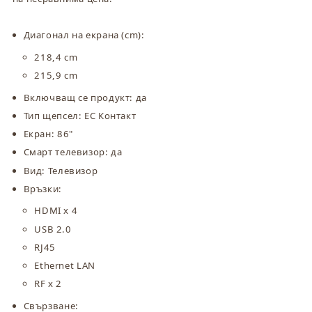
Диагонал на екрана (cm):
218,4 cm
215,9 cm
Включващ се продукт: да
Тип щепсел: ЕС Контакт
Екран: 86"
Смарт телевизор: да
Вид: Телевизор
Връзки:
HDMI x 4
USB 2.0
RJ45
Ethernet LAN
RF x 2
Свързване: