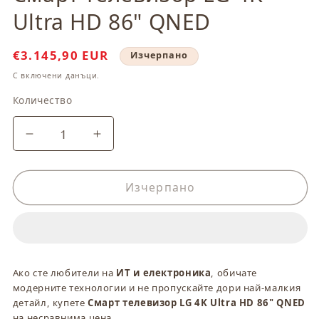
модален
Ultra HD 86" QNED
елемент
Цена
€3.145,90 EUR
Изчерпано
при
С включени данъци.
разпродажба
Количество
Количество
Намаляване
Увеличаване
на
на
количеството
количеството
за
за
Изчерпано
Смарт
Смарт
телевизор
телевизор
LG
LG
4K
4K
Ultra
Ultra
Ако сте любители на
ИТ и електроника
, обичате
HD
HD
модерните технологии и не пропускайте дори най-малкия
86&quot;
86&quot;
детайл, купете
Смарт телевизор LG 4K Ultra HD 86" QNED
QNED
QNED
на несравнима цена.