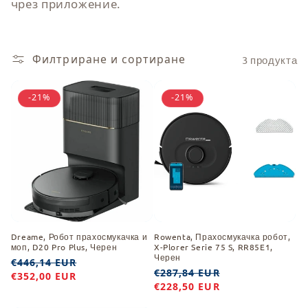
к
чрез приложение.
ц
и
Филтриране и сортиране
3 продукта
я
-21%
-21%
:
Dreame, Робот прахосмукачка и
Rowenta, Прахосмукачка робот,
моп, D20 Pro Plus, Черен
X-Plorer Serie 75 S, RR85E1,
Черен
Обичайна
€446,14 EUR
Цена
Обичайна
€287,84 EUR
Цена
цена
€352,00 EUR
при
цена
€228,50 EUR
при
разпродажба
разпродажба