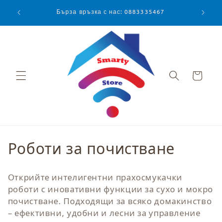
Преминаване
към
Бърза връзка с нас: 0883335467
съдържанието
Количка
К
Роботи за почистване
о
Открийте интелигентни прахосмукачки
л
роботи с иновативни функции за сухо и мокро
почистване. Подходящи за всяко домакинство
е
– ефективни, удобни и лесни за управление