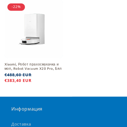
-22%
Xiaomi, Робот прахосмукачка и
моп, Robot Vacuum X20 Pro, Бял
Обичайна
€488,60 EUR
Цена
цена
€383,40 EUR
при
разпродажба
Информация
Доставка