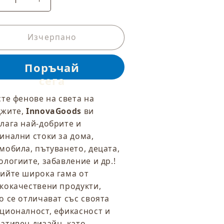
амаляване
Увеличаване
а
на
оличеството
количеството
а
Изчерпано
за
езжични
Безжични
лушалки
Слушалки
с
утия
Кутия
а
за
сте фенове на света на
ареждане
Зареждане
джите,
InnovaGoods
ви
rey
Grey
лага най-добрите и
nnovaGoods
InnovaGoods
инални стоки за дома,
мобила, пътуването, децата,
ологиите, забавление и др.!
ийте широка гама от
кокачествени продукти,
о се отличават със своята
ционалност, ефикасност и
ативен дизайн, като