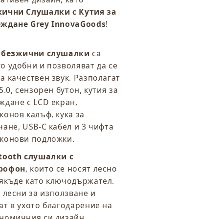
ични Слушалки с Кутия за
ждане Grey InnovaGoods
!
и
безжични слушалки
са
о удобни и позволяват да се
а качествен звук. Разполагат
 5.0, сензорен бутон, кутия за
ждане с LCD екран,
конов калъф, кука за
чане, USB-C кабел и 3 чифта
конови подложки.
tooth слушалки с
рофон
, които се носят лесно
якъде като ключодържател.
а лесни за използване и
ат в ухото благодарение на
номичния си дизайн.