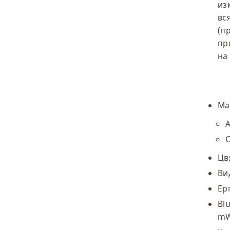
из
вс
(п
пр
на
Ма
Цв
Ви
Ер
Blu
mW