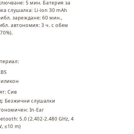
ключване: 5 мин. Батерия за
яка слушалка: Li-ion 30 mAh
рибл. зареждане: 60 мин.,
ибл. автономия: 3 ч. с обем
 70%).
териал:
ABS
Силикон
ят: Сив
д: Безжични слушалки
гономичен: In-Ear
etooth: 5.0 (2.402-2.480 GHz, 4
, ≤10 m)