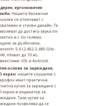
дерен, ергономичен
зайн
: Нашите безжични
ушалки се отличават с
овативен и стилен дизайн. Те
зволяват да достига звука по-
ректно и с по-голямо
ещане за дълбочина.
etooth: 5.0 (2.402-2.480 GHz -
mW, обхват до 10 м).
вместими: iOS и Android.
тия-основа за зареждане,
D екран
: нашите слушалки с
крофон имат практична
гнитна кутия за зареждане с
D екран и индикатор за
реждане. Тази кутия за
реждане позволява да се