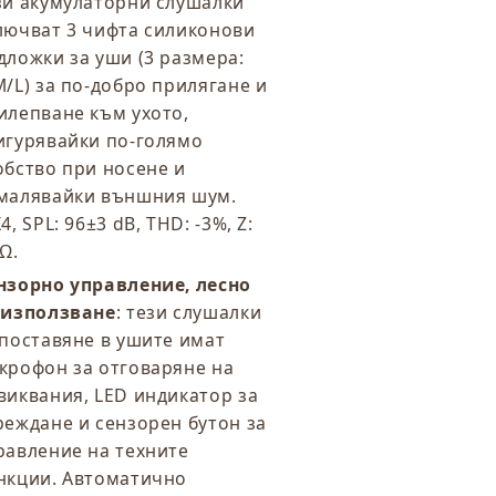
зи акумулаторни слушалки
лючват 3 чифта силиконови
дложки за уши (3 размера:
M/L) за по-добро прилягане и
илепване към ухото,
игурявайки по-голямо
обство при носене и
малявайки външния шум.
4, SPL: 96±3 dB, THD: -3%, Z:
 Ω.
нзорно управление, лесно
 използване
: тези слушалки
 поставяне в ушите имат
крофон за отговаряне на
виквания, LED индикатор за
реждане и сензорен бутон за
равление на техните
нкции. Автоматично