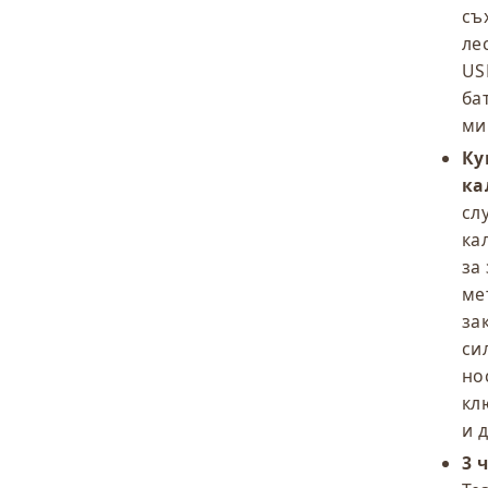
съ
ле
US
ба
мин
Ку
ка
сл
ка
за
ме
за
си
но
кл
и д
3 