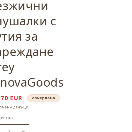
езжични
лушалки с
утия за
ареждане
rey
nnovaGoods
на
,70 EUR
Изчерпано
и
ючени данъци.
продажба
чество
чество