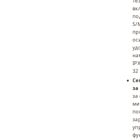
Те
вк
по
S/
пр
ос
уд
на
IPX
32
Се
за
за
ми
по
за
уп
фу