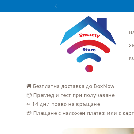
Преминаване
към
съдържанието
Н
У
К
🚚 Безплатна доставка до BoxNow
📦 Преглед и тест при получаване
↩️ 14 дни право на връщане
💳 Плащане с наложен платеж или с кар
Прескочи към