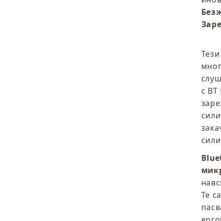
Безж
Заре
Тез
мног
слуш
с BT
заре
сили
зака
сили
Blue
мик
навс
Те с
пасв
ерго