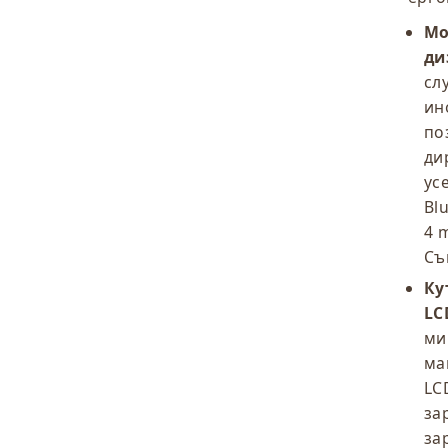
Мо
ди
сл
ин
по
ди
ус
Blu
4 
Съ
Ку
LC
ми
ма
LC
за
за