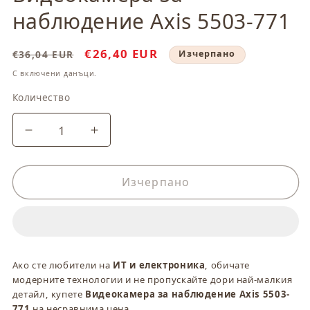
модален
наблюдение Axis 5503-771
елемент
Обичайна
Цена
€26,40 EUR
€36,04 EUR
Изчерпано
цена
при
С включени данъци.
разпродажба
Количество
Количество
Намаляване
Увеличаване
на
на
количеството
количеството
за
за
Изчерпано
Видеокамера
Видеокамера
за
за
наблюдение
наблюдение
Axis
Axis
5503-
5503-
Ако сте любители на
ИТ и електроника
, обичате
771
771
модерните технологии и не пропускайте дори най-малкия
детайл, купете
Видеокамера за наблюдение Axis 5503-
771
на несравнима цена.