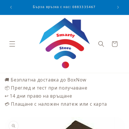
Преминаване
към
Бърза връзка с нас: 0883335467
съдържанието
Количка
🚚 Безплатна доставка до BoxNow
📦 Преглед и тест при получаване
↩️ 14 дни право на връщане
💳 Плащане с наложен платеж или с карта
Прескочи към
информацията
за продукта