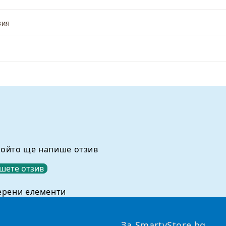
вия
който ще напише отзив
шете отзив
ерени елементи
За SmartyStore.bg