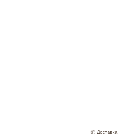
С
📦 Доставка