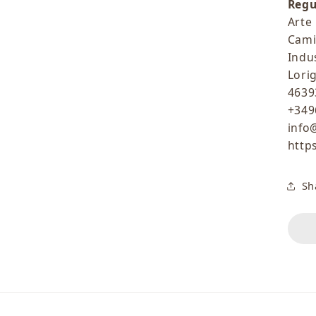
Regu
Arte 
Cami
Indu
Lorig
46393
+349
info
http
Sh