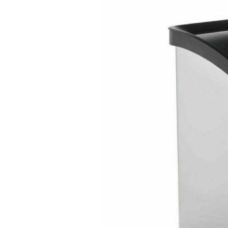
информацията
за продукта