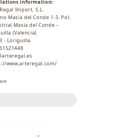
lations information:
Regal Import, S.L.
no Masia del Conde 1-3. Pol.
strial Masia del Conde –
uilla (Valencia)
 - Loriguilla
61521448
@arteregal.es
s://www.arteregal.com/
are