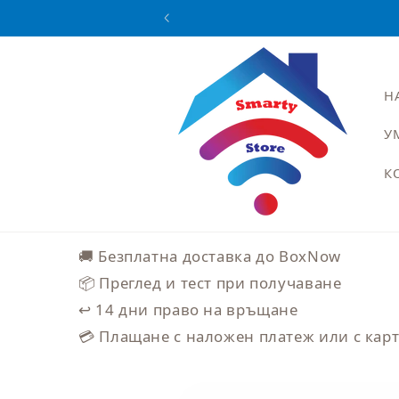
Преминаване
към
съдържанието
Н
У
К
🚚 Безплатна доставка до BoxNow
📦 Преглед и тест при получаване
↩️ 14 дни право на връщане
💳 Плащане с наложен платеж или с кар
Прескочи към