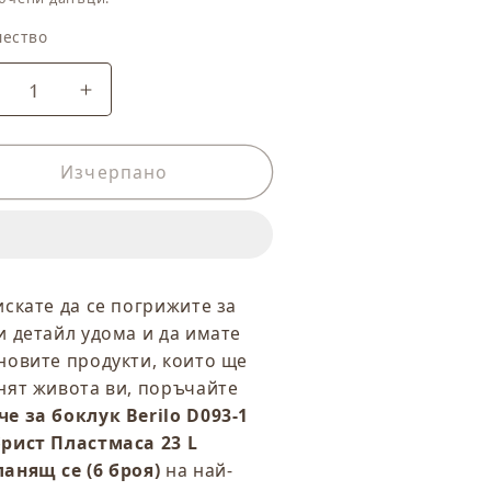
чество
чество
амаляване
Увеличаване
а
на
оличеството
количеството
а
Изчерпано
за
ошче
Кошче
а
за
оклук
боклук
rilo
Berilo
093-
D093-
искате да се погрижите за
1
и детайл удома и да имате
ребрист
Сребрист
новите продукти, които ще
ластмаса
Пластмаса
нят живота ви, поръчайте
3
23
L
е за боклук Berilo D093-1
акланящ
Накланящ
рист Пластмаса 23 L
е
се
анящ се (6 броя)
на най-
(6