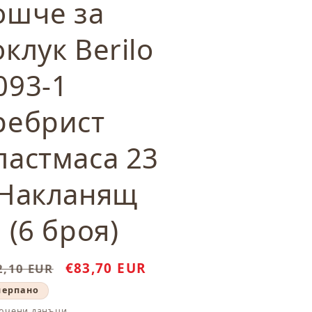
ошче за
клук Berilo
093-1
ребрист
ластмаса 23
 Накланящ
 (6 броя)
ичайна
Цена
€83,70 EUR
2,10 EUR
а
при
черпано
разпродажба
ючени данъци.