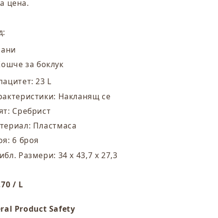
а цена.
роя)
броя)
д:
Бани
Кошче за боклук
пацитет: 23 L
рактеристики: Накланящ се
ят: Сребрист
териал: Пластмаса
оя: 6 броя
ибл. Размери: 34 x 43,7 x 27,3
70 / L
ral Product Safety