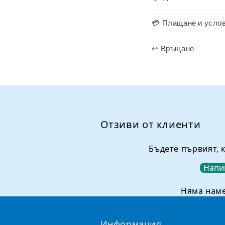
ъ
д
💳 Плащане и усло
ъ
↩️ Връщане
р
ж
а
н
и
Отзиви от клиенти
е
,
Бъдете първият, 
к
Напи
о
е
Няма нам
т
о
Информация