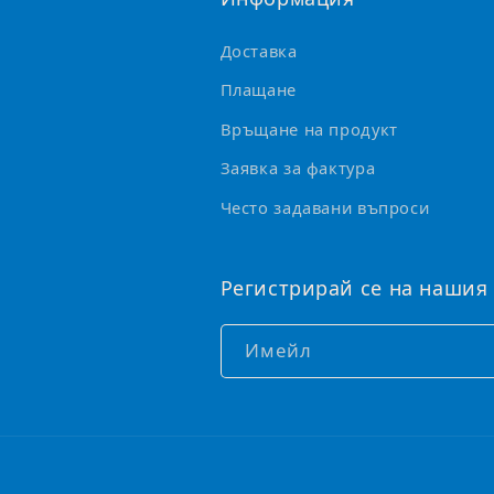
м
Доставка
о
Плащане
ж
е
Връщане на продукт
д
Заявка за фактура
а
Често задавани въпроси
с
е
Регистрирай се на нашия
с
в
Имейл
и
в
а