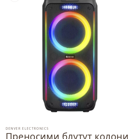
Отваряне
на
мултимедия
DENVER ELECTRONICS
Преносими блутут колони
1
в