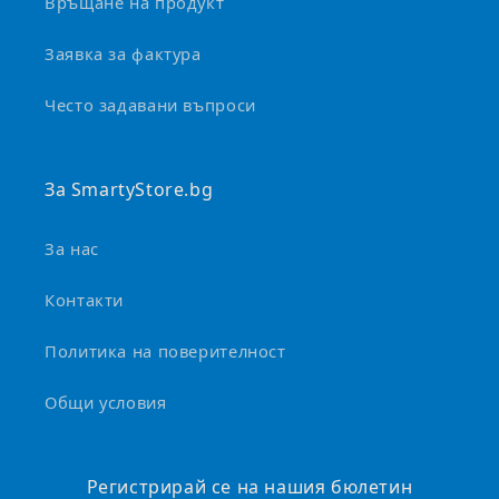
е
Връщане на продукт
с
Заявка за фактура
в
и
Често задавани въпроси
в
а
За SmartyStore.bg
За нас
Контакти
Политика на поверителност
Общи условия
Регистрирай се на нашия бюлетин