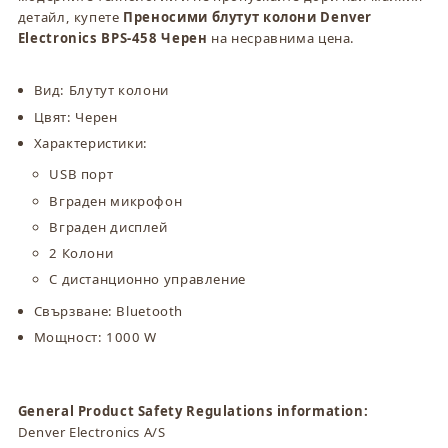
458
458
детайл, купете
Преносими блутут колони Denver
Черен
Черен
Electronics BPS-458 Черен
на несравнима цена.
Вид: Блутут колони
Цвят: Черен
Характеристики:
USB порт
Вграден микрофон
Вграден дисплей
2 Колони
С дистанционно управление
Свързване: Bluetooth
Мощност: 1000 W
General Product Safety Regulations information:
Denver Electronics A/S