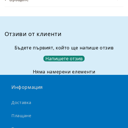
а
н
и
е
,
Отзиви от клиенти
к
о
Бъдете първият, който ще напише отзив
е
Напишете отзив
т
о
Няма намерени елементи
м
о
Информация
ж
е
Доставка
д
а
Плащане
с