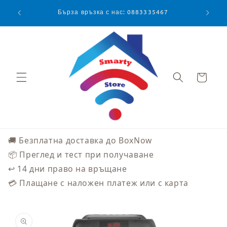
Преминаване
към
Бърза връзка с нас: 0883335467
съдържанието
Количка
🚚 Безплатна доставка до BoxNow
📦 Преглед и тест при получаване
↩️ 14 дни право на връщане
💳 Плащане с наложен платеж или с карта
Прескочи към
информацията
за продукта