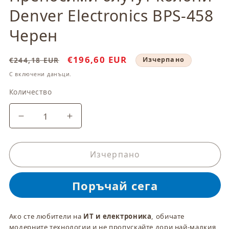
модален
Denver Electronics BPS-458
елемент
Черен
Обичайна
Цена
€196,60 EUR
€244,18 EUR
Изчерпано
цена
при
С включени данъци.
разпродажба
Количество
Количество
Намаляване
Увеличаване
на
на
количеството
количеството
за
за
Изчерпано
Преносими
Преносими
блутут
блутут
колони
колони
Denver
Denver
Electronics
Electronics
Ако сте любители на
ИТ и електроника
, обичате
BPS-
BPS-
модерните технологии и не пропускайте дори най-малкия