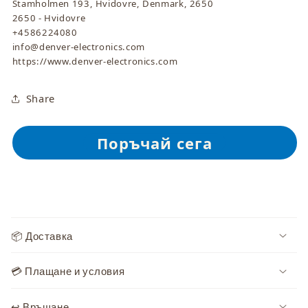
Stamholmen 193, Hvidovre, Denmark, 2650
2650 - Hvidovre
+4586224080
info@denver-electronics.com
https://www.denver-electronics.com
Share
С
ъ
📦 Доставка
д
ъ
💳 Плащане и условия
р
ж
↩️ Връщане