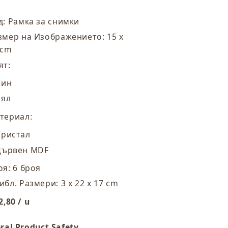
m)
cm)
(6
д: Рамка за снимки
роя)
броя)
змер на Изображението: 15 x
 cm
ят:
Син
Бял
териал:
Кристал
Дървен MDF
оя: 6 броя
ибл. Размери: 3 x 22 x 17 cm
2,80 / u
ral Product Safety