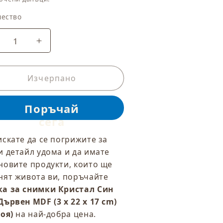
чество
чество
амаляване
Увеличаване
а
на
оличеството
количеството
а
Изчерпано
за
амка
Рамка
а
за
нимки
снимки
ристал
Кристал
ин
Син
искате да се погрижите за
ял
Бял
и детайл удома и да имате
ървен
Дървен
новите продукти, които ще
DF
MDF
нят живота ви, поръчайте
(3
x
а за снимки Кристал Син
2
22
Дървен MDF (3 x 22 x 17 cm)
x
роя)
на най-добра цена.
7
17