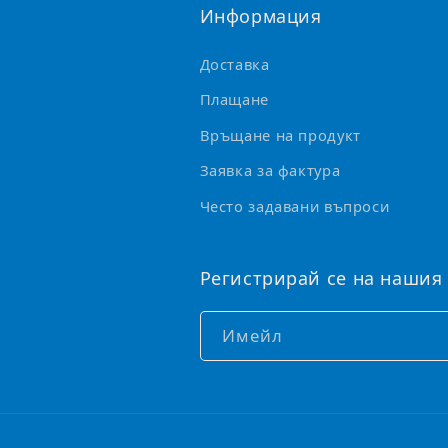
о
Информация
м
Доставка
о
Плащане
ж
е
Връщане на продукт
д
Заявка за фактура
а
Често задавани въпроси
с
е
Регистрирай се на нашия
с
в
Имейл
и
в
а