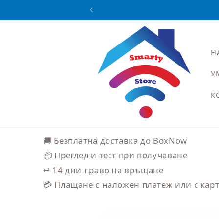
Преминаване
към
съдържанието
Н
У
К
🚚 Безплатна доставка до BoxNow
📦 Преглед и тест при получаване
↩️ 14 дни право на връщане
💳 Плащане с наложен платеж или с кар
Прескочи към