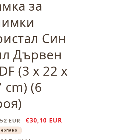
амка за
нимки
ристал Син
ял Дървен
F (3 x 22 x
 cm) (6
роя)
ичайна
Цена
€30,10 EUR
,52 EUR
а
при
черпано
разпродажба
ючени данъци.