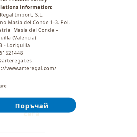
lations information:
Regal Import, S.L.
no Masia del Conde 1-3. Pol.
strial Masia del Conde –
uilla (Valencia)
 - Loriguilla
61521448
@arteregal.es
s://www.arteregal.com/
are