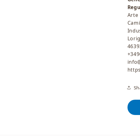
Regu
Arte 
Cami
Indu
Lorig
46393
+349
info
http
Sh