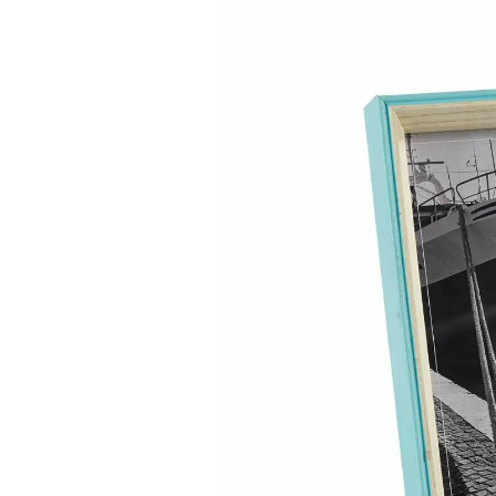
информацията
за продукта