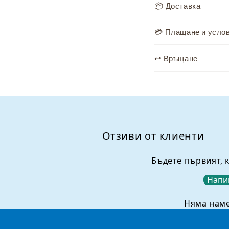
📦 Доставка
ъ
д
💳 Плащане и усло
ъ
↩️ Връщане
р
ж
а
н
и
Отзиви от клиенти
е
,
Бъдете първият, 
к
Напи
о
е
Няма нам
т