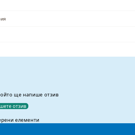
вия
който ще напише отзив
шете отзив
ерени елементи