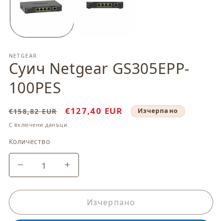
модален
м
елемент
ел
NETGEAR
Суич Netgear GS305EPP-
100PES
Обичайна
Цена
€127,40 EUR
€158,82 EUR
Изчерпано
цена
при
С включени данъци.
разпродажба
Количество
Количество
Намаляване
Увеличаване
на
на
количеството
количеството
за
за
Изчерпано
Суич
Суич