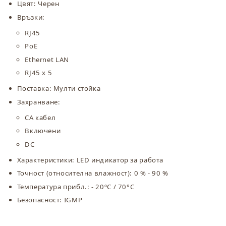
Цвят: Черен
Връзки:
RJ45
PoE
Ethernet LAN
RJ45 x 5
Поставка: Мулти стойка
Захранване:
CA кабел
Включени
DC
Характеристики: LED индикатор за работа
Точност (относителна влажност): 0 % - 90 %
Температура прибл.: - 20ºC / 70°C
Безопасност: IGMP