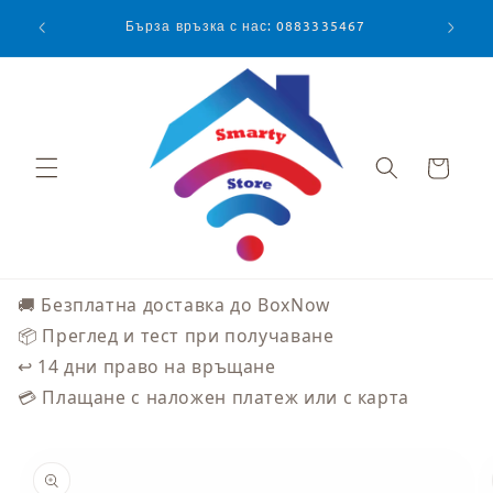
Преминаване
към
Бърза връзка с нас: 0883335467
съдържанието
Количка
🚚 Безплатна доставка до BoxNow
📦 Преглед и тест при получаване
↩️ 14 дни право на връщане
💳 Плащане с наложен платеж или с карта
Прескочи към
информацията
за продукта