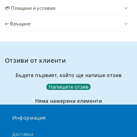
ъ
💳 Плащане и условия
р
ж
↩️ Връщане
а
н
и
е
,
Отзиви от клиенти
к
о
Бъдете първият, който ще напише отзив
е
Напишете отзив
т
о
Няма намерени елементи
м
о
Информация
ж
е
Доставка