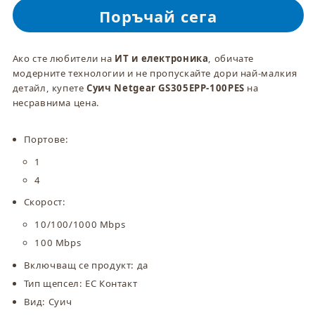
Netgear
Netgear
GS305EPP-
GS305EPP-
100PES
100PES
Ако сте любители на
ИТ и електроника
, обичате
модерните технологии и не пропускайте дори най-малкия
детайл, купете
Суич Netgear GS305EPP-100PES
на
несравнима цена.
Портове:
1
4
Скорост:
10/100/1000 Mbps
100 Mbps
Включващ се продукт: да
Тип щепсел: ЕС Контакт
Вид: Суич