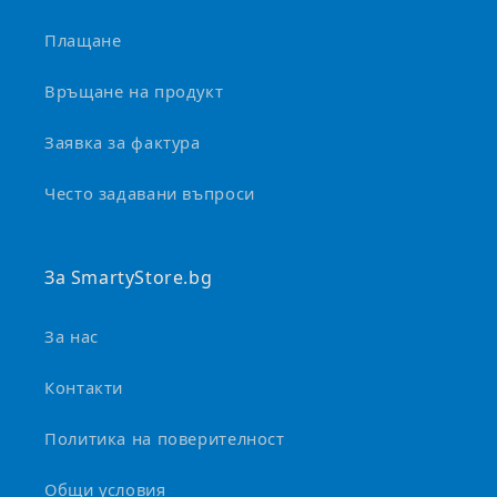
д
а
Плащане
с
е
Връщане на продукт
с
Заявка за фактура
в
и
Често задавани въпроси
в
а
За SmartyStore.bg
За нас
Контакти
Политика на поверителност
Общи условия