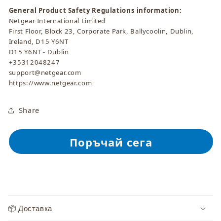
General Product Safety Regulations information:
Netgear International Limited
First Floor, Block 23, Corporate Park, Ballycoolin, Dublin,
Ireland, D15 Y6NT
D15 Y6NT - Dublin
+35312048247
support@netgear.com
https://www.netgear.com
Share
С
ъ
📦 Доставка
д