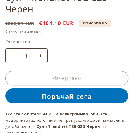
модален
Черен
елемент
Обичайна
Цена
€104,10 EUR
€202,81 EUR
Изчерпано
цена
при
С включени данъци.
разпродажба
Количество
Количество
Намаляване
Увеличаване
на
на
количеството
количеството
за
за
Изчерпано
Суич
Суич
Trendnet
Trendnet
TEG-
TEG-
S25
S25
Черен
Черен
Ако сте любители на
ИТ и електроника
, обичате
модерните технологии и не пропускайте дори най-малкия
детайл, купете
Суич Trendnet TEG-S25 Черен
на
несравнима цена.