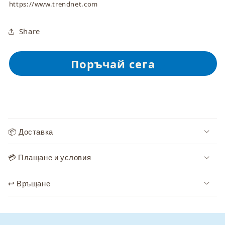
https://www.trendnet.com
Share
С
ъ
📦 Доставка
д
ъ
💳 Плащане и условия
р
ж
↩️ Връщане
а
н
и