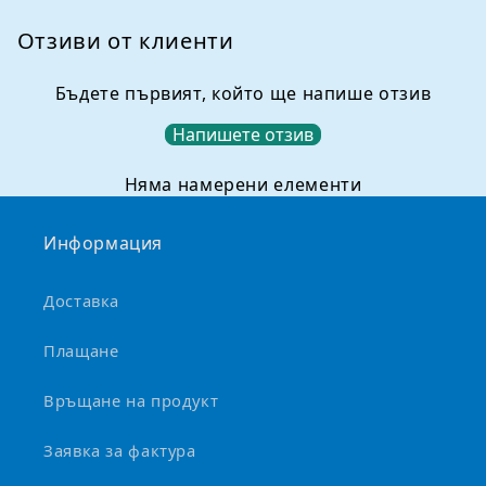
е
,
Отзиви от клиенти
к
о
Бъдете първият, който ще напише отзив
е
Напишете отзив
т
о
Няма намерени елементи
м
о
Информация
ж
е
Доставка
д
а
Плащане
с
е
Връщане на продукт
с
Заявка за фактура
в