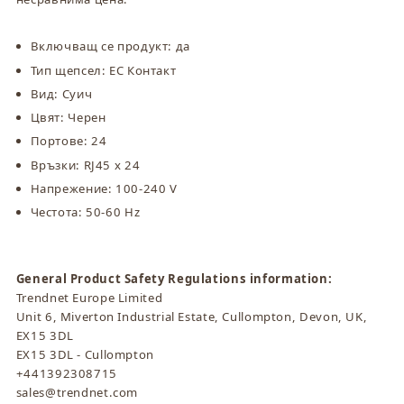
Включващ се продукт: да
Тип щепсел: ЕС Контакт
Вид: Суич
Цвят: Черен
Портове: 24
Връзки: RJ45 x 24
Напрежение: 100-240 V
Честота: 50-60 Hz
General Product Safety Regulations information:
Trendnet Europe Limited
Unit 6, Miverton Industrial Estate, Cullompton, Devon, UK,
EX15 3DL
EX15 3DL - Cullompton
+441392308715
sales@trendnet.com