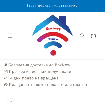
Преминаване
към
Бърза връзка с нас: 0883335467
съдържанието
Количка
🚚 Безплатна доставка до BoxNow
📦 Преглед и тест при получаване
↩️ 14 дни право на връщане
💳 Плащане с наложен платеж или с карта
Прескочи към
информацията
за продукта