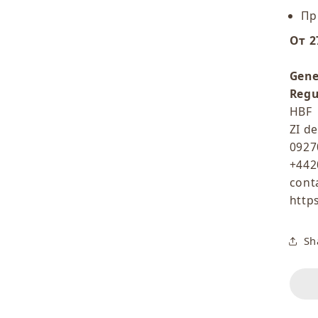
Пр
От 2
Gene
Regu
HBF
ZI d
0927
+442
cont
http
Sh