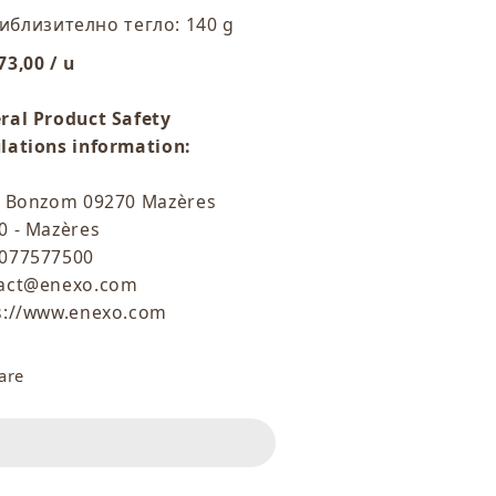
иблизително тегло: 140 g
73,00 / u
ral Product Safety
lations information:
e Bonzom 09270 Mazères
0 - Mazères
077577500
act@enexo.com
s://www.enexo.com
are