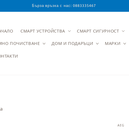
Бърза връзка с нас: 0883335467
АЧАЛО
СМАРТ УСТРОЙСТВА
СМАРТ СИГУРНОСТ
МНО ПОЧИСТВАНЕ
ДОМ И ПОДАРЪЦИ
МАРКИ
ОНТАКТИ
та
AEG