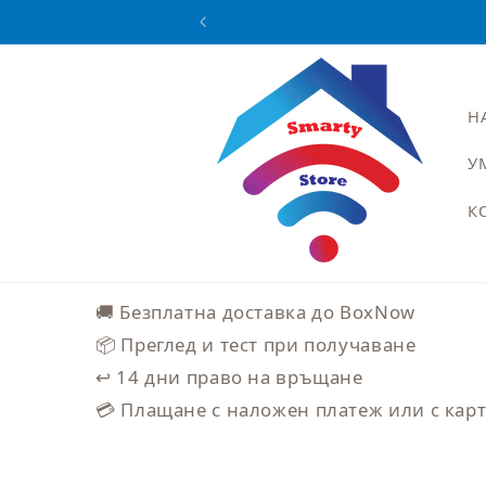
Преминаване
към
съдържанието
Н
У
К
🚚 Безплатна доставка до BoxNow
📦 Преглед и тест при получаване
↩️ 14 дни право на връщане
💳 Плащане с наложен платеж или с кар
Прескочи към