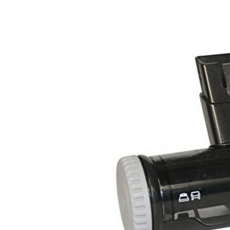
информацията
за продукта