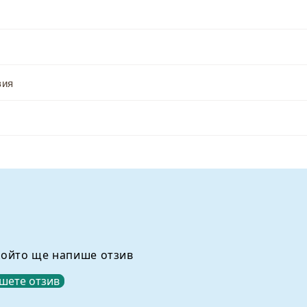
вия
който ще напише отзив
шете отзив