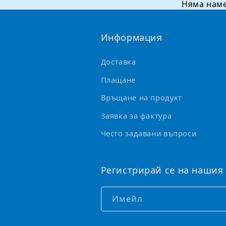
е
Няма нам
т
о
Информация
м
Доставка
о
Плащане
ж
е
Връщане на продукт
д
Заявка за фактура
а
Често задавани въпроси
с
е
Регистрирай се на нашия
с
в
Имейл
и
в