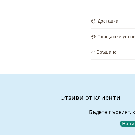
С
📦 Доставка
ъ
д
💳 Плащане и усло
ъ
↩️ Връщане
р
ж
а
н
и
Отзиви от клиенти
е
,
Бъдете първият, 
к
Напи
о