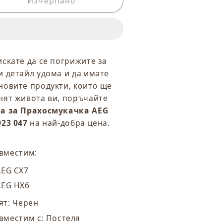
а
Изчерпано
за
етка
Четка
а
за
рахосмукачка
Прахосмукачка
EG
AEG
00
900
искате да се погрижите за
23
923
и детайл удома и да имате
47
047
новите продукти, които ще
нят живота ви, поръчайте
а за Прахосмукачка AEG
923 047
на най-добра цена.
вместим:
AEG CX7
AEG HX6
ят: Черен
вместим с: Постеля